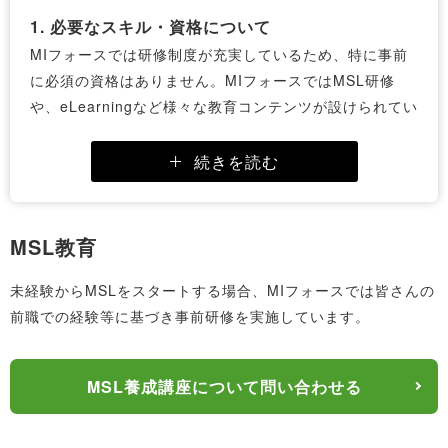
その中で、医師とのアポイント調整や学会出張もありま
1. 必要なスキル・資格について
すが、プロジェクトによっては在宅勤務が可能な場合も
あります。
MIフォースでは研修制度が充実しているため、特に事前
に必須の資格はありません。MIフォースではMSL研修
3. 稀少スキルが年収を押し上げる理由
や、eLearningなど様々な教育コンテンツが設けられてい
MSLは、限られた人材が担う専門職であり、そのスキル
るため、受講いただけます。必要に応じて、医師を招聘
セットの希少性から年収は業界内でも高水準です。特に
してのロールプレイや、MSLに特化したコミュニケーシ
続きを読む
オンコロジーや免疫、希少疾患など専門性の高い領域で
ョンスキル研修も実施しています。
の経験は高く評価され、年収1,000万円を超える事例もあ
スキルとしては、コミュニケーションスキルやプレゼン
ります。
MSL教育
スキルなどがあると良いでしょう。MSLは医療従事者と
また、医師と対等に会話できるレベルの専門知識、科学
のコミュニケーションが必須であり、また、医薬品の情
未経験からMSLをスタートする場合、MIフォースでは皆さんの
的データをもとにしたディスカッションスキル、英語で
報を誤りなく伝えることが求められます。そのため、言
前職での経験等に基づき事前研修を実施しています。
の論文理解やプレゼンテーション能力など、複合的な能
葉で相手に伝えるという点で上記のスキルが重要視され
力が求められるため、それに見合った報酬が設定されま
ます。
す。
MSL養成講座について問い合わせる
2. 未経験でもMSL転職可能か？
医療業界において専門職としてのキャリアを築きたい方
結論として、未経験からのMSL転職は可能です。実際、
には、MSLは将来性と報酬の両面で非常に魅力的な選択