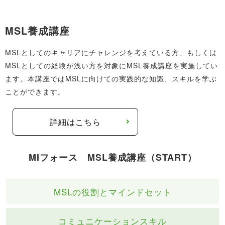
近年はMSL経験者の数が少なく、転職者の半数以上が未
肢です。
経験からの転職者となっているため、未経験からの転職
MSL養成講座
に対して消極的になる必要はありません。
MR経験者や、CRA・学術・開発部門などで医者との折衝
MSLとしてのキャリアにチャレンジを考えている方、もしくは
経験がある方は、即戦力に近い人材として評価されやす
MSLとしての経験が浅い方を対象にMSL養成講座を実施してい
いです。特に、MRとして大学病院を担当した経験がある
ます。本講座ではMSLに向けての実践的な知識、スキルを学ぶ
方や、専門性の高い製品を扱った経験がある方はMSLに
ことができます。
マッチしやすく、採用の可能性は高まります。
詳細はこちら
MIフォース MSL養成講座（START）
MSLの役割と
マインドセット
コミュニケーション
スキル