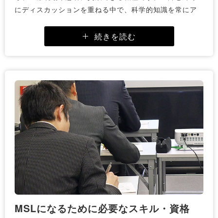
にディスカッションを重ねる中で、科学的知識を常にア
ップデートし続けることが求められます。
自らの知識が、医師の治療方針や臨床研究の方向性に影
続きを読む
響を与え、ひいては患者のQOL向上に繋がることは、非
常に大きなやりがいと言えるでしょう。
また、営利目的ではなく中立的な情報提供を行う立場で
あるため、医師からの信頼を得やすく、真に医療に貢献
したいという志を持つ方に適した仕事です。企業の新薬
開発や研究方針に対して、現場のニーズを届ける橋渡し
役としての役割も担います。
2. 自由度の高い働き方
MSLという職種は、プロジェクトによってはある程度、
自由度のある働き方が可能です。MIフォースのMSLは、
基本的には本社での内勤業務や、各都道府県への出張、
大学病院などへの訪問が中心となります。
MSLになるために必要なスキル・資格