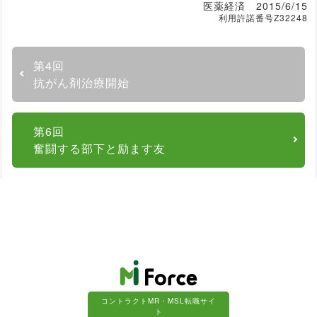
医薬経済
2015/6/15
利用許諾番号Z32248
第4回
抗がん剤治療開始
第6回
奮闘する部下と励ます友
コントラクトMR・MSL転職サイ
ト