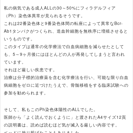
私の病気である成人ALLの30～50%にフィラデルフィア
（Ph）染色体異常が見られるそうです。
これは22番染色体と9番染色体間の転座によって異常なBcr-
Ab1タンパクがつくられ、造血幹細胞を無秩序に増殖させると
いうものです。
このタイプは通常の化学療法で白血病細胞を減らせたとして
も、5～9ヶ月後にはほとんどの人が再発してしまうと言われ
ています。
それほど厳しい疾患です。
治療は分子標的治療薬を含む化学療法を行い、可能な限り白血
病細胞をゼロに近づけたうえで、骨髄移植をする臨床試験への
参加を勧められます。
そして、私もこのPh染色体陽性のALLでした。
医師から「よく読んでおくように」と渡されたA4サイズ12頁
の説明書は、読めば読むほど気が滅入る厳しい内容です。
ベッドに放り投げたこともありました。