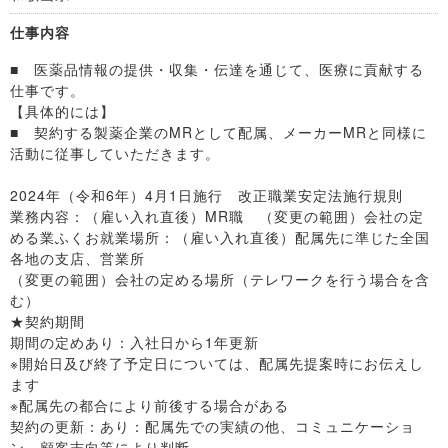
仕事内容
■ 医薬品情報の提供・収集・伝達を通じて、医療に貢献する
仕事です。
【具体的には】
■ 契約する製薬企業のMRとして配属、メーカーMRと同様に
活動に従事していただきます。
2024年（令和6年）4月1日施行 改正職業安定法施行規則
業務内容：（雇い入れ直後）MR職 （変更の範囲）会社の定
める業ふくお就業場所：（雇い入れ直後）配属先に準じた全国
各地の支店、営業所
（変更の範囲）会社の定める場所（テレワークを行う場合を含
む）
★契約期間
期間の定めあり：入社日から1年更新
※開始日及び終了予定日については、配属先提案時にお伝えし
ます
※配属先の都合により前後する場合がある
契約の更新：あり：配属先での実績の他、コミュニケーショ
ン、顧客志向等により判断