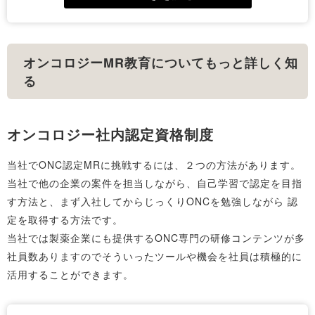
には、まず相手のニーズを正確に理解し、その期待に
応える情報を提供することが重要です。また、誠実さ
MR認定試験の概要と重要性
と一貫性を持ってコミュニケーションを取ることが、
MR認定試験は、日本の製薬業界で働くMRにとって
オンコロジーMR教育についてもっと詳しく知
長期的な関係を築く上で欠かせません。さらに、医師
必須の試験です。この試験では、医薬品に関する幅広
る
のフィードバックを積極的に取り入れ、それを製薬会
い知識や、医療制度の理解が求められます。試験に合
社にフィードバックすることで、医療現場のニーズに
格することで、MRとしての基礎的な知識が証明さ
対応した製品改良が可能となり、医師からの信頼がさ
れ、専門分野での信頼性が高まります。
オンコロジー社内認定資格制度
らに高まります。
当社でONC認定MRに挑戦するには、２つの方法があります。
当社で他の企業の案件を担当しながら、自己学習で認定を目指
す方法と、まず入社してからじっくりONCを勉強しながら 認
定を取得する方法です。
当社では製薬企業にも提供するONC専門の研修コンテンツが多
社員数ありますのでそういったツールや機会を社員は積極的に
活用することができます。