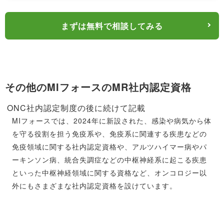
社内研修コンテンツの活用
MIフォースでは、当社では製薬企業にも提供する
まずは無料で相談してみる
ONC専門の研修コンテンツが多社員数あるため、社
員はそういったツールや機会を積極的に活用すること
ができます。
MIフォースにおける無料受験機会
その他のMIフォースのMR社内認定資格
MIフォースでは、トレーニングとして、応募制で日
本ファーマ・オンコロジー試験を無料で受験できる機
ONC社内認定制度の後に続けて記載
会を提供しています。日本ファーマ・オンコロジー試
MIフォースでは、2024年に新設された、感染や病気から体
験は、がんの領域に携わる医師がどのような知識やス
を守る役割を担う免疫系や、免疫系に関連する疾患などの
キルをMRに求めているのだろうか、というお言葉か
免疫領域に関する社内認定資格や、アルツハイマー病やパ
ら、医師が自らその知識を作問する、というコンセプ
ーキンソン病、統合失調症などの中枢神経系に起こる疾患
トで試験問題を作成し、オンコロジーMRとしての自
といった中枢神経領域に関する資格など、オンコロジー以
らの位置を理解してもらうことを目的にした試験問題
外にもさまざまな社内認定資格を設けています。
です。