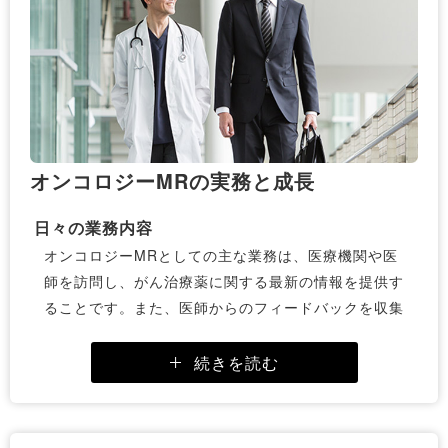
の高さからスキルアップの向上を図ることができ、
様々なプロジェクトへの挑戦もしやすくなります。
製薬業界におけるオンコロジーMRの需要
がん治療は世界中で増加傾向にあり、オンコロジー分
野におけるMRの需要も急増しています。特に、日本
では高齢化社会の進行に伴い、がん治療の重要性がま
オンコロジーMRの実務と成長
すます高まっており、それに応じてオンコロジーMR
の役割も拡大しています。このため、専門知識と経験
日々の業務内容
を持つオンコロジーMRの存在は、製薬会社にとって
オンコロジーMRとしての主な業務は、医療機関や医
非常に価値のあるものとなっています。
師を訪問し、がん治療薬に関する最新の情報を提供す
ることです。また、医師からのフィードバックを収集
し、医薬品の効果や使用状況についての情報を製薬会
社に報告する役割も担っています。これにより、製薬
続きを読む
会社は医療現場のニーズを的確に把握し、製品の改良
や新薬の開発に活用できます。また、定期的な勉強会
やセミナーの開催を通じて、医療従事者との連携を強