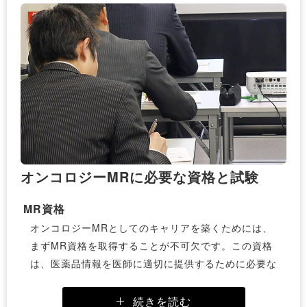
化し、製品の適正使用を促進することも重要な業務の
一部です。
継続的な学習と最新知識の獲得方法
オンコロジー分野は日々進化しており、最新の治療法
や薬剤に関する知識を常に更新することが求められま
す。MIフォースでは、社員が最新の情報を常に把握
できるよう、定期的な社内研修や専門家によるセミナ
ーを提供しています。さらに、オンラインリソースや
学会への参加を通じて、自発的な学習を促進していま
オンコロジーMRに必要な資格と試験
す。これにより、オンコロジーMRは常に最先端の知
識を持ち、医療従事者に対して高品質な情報提供が可
MR資格
能となります。
オンコロジーMRとしてのキャリアを築くためには、
まずMR資格を取得することが不可欠です。この資格
医師との信頼関係構築のコツ
は、医薬品情報を医師に適切に提供するために必要な
医師との信頼関係を築くことは、オンコロジーMRと
知識とスキルを証明するものであり、製薬業界で働く
しての成功の鍵となります。信頼関係を構築するため
ための基本的な資格となります。
続きを読む