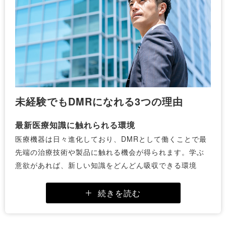
新規導入された医療機器の使用方法を医療関係者にデモ
ンストレーションするのもDMRの重要な役割です。
また、導入後も使用上の不明点に迅速に対応し、安全で
効果的な運用を支援します。こうしたトレーニングや実
演を通じて、医療現場における機器の信頼性を高め、実
施の現場での活用につながります。
情報収集活動
未経験でもDMRになれる3つの理由
顧客ニーズや競合製品の分析、医療情報、新製品リリー
スなどの情報収集もDMRの仕事に含まれます。
最新医療知識に触れられる環境
市場の動向を把握し、医療機関が求める最新技術やソリ
医療機器は日々進化しており、DMRとして働くことで最
ューションを提供するために必要なデータを集めること
先端の治療技術や製品に触れる機会が得られます。学ぶ
で、常に迅速で的確な提案が可能となります。
意欲があれば、新しい知識をどんどん吸収できる環境
は、自己成長を促す魅力的な職場といえます。
営業戦略立案
続きを読む
DMRの本業はもちろん、医療機器に関する営業活動であ
社会貢献性
るため、そのための営業戦略を立案することも必須の業
DMRが提案する医療機器は、患者の治療に密接に関わる
務となります。