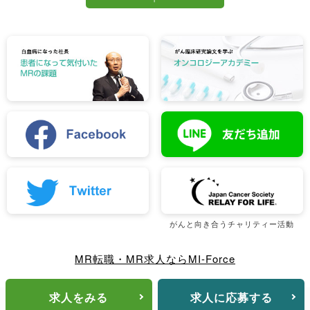
特定し解決する力が必要です。このような問題解決能力
は、顧客からの信頼を築く上で非常に重要となるスキル
の一つです。
学習意欲
医療機器や治療技術は日々進化しています。そのため、
継続的な学習意欲によって常に医療業界の知識や最新の
医療に関する情報を取り入れていく姿勢が求められま
す。
また、情報を収集するだけでなく、それらを実際の業務
に反映する柔軟性も合わせて求められるスキルです。
がんと向き合うチャリティー活動
営業スキル＋α
単なる営業職ではなく、医療現場の効率化や治療プロセ
MR転職・MR求人ならMI-Force
スの改善のための医療コンサルタントのような要素も
DMRには求められます。
求人をみる
求人に応募する
© 2022 -
2026 MI-Force, Inc.
そのため、製品の特長を伝えるだけでなく、顧客の課題