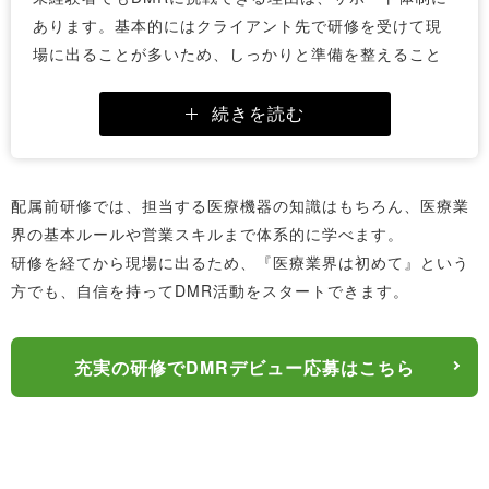
あります。基本的にはクライアント先で研修を受けて現
場に出ることが多いため、しっかりと準備を整えること
が可能です。
中にはクライアント先に行く前に研修を受けるよう依頼
続きを読む
があることもあり、そのような場合でも研修を行ってか
らクライアント先、および現場へ出ることができます。
配属前研修では、担当する医療機器の知識はもちろん、医療業
継続的なサポート
界の基本ルールや営業スキルまで体系的に学べます。
配属後は、プロジェクトマネージャー（PM）が1対1の面
研修を経てから現場に出るため、『医療業界は初めて』という
談を通じて業務をフォローします。定期的なプロジェク
方でも、自信を持ってDMR活動をスタートできます。
トミーティングでは、現場での課題や成果を共有し、効
率的な解決策を模索します。
これにより、未経験者でも不安を感じることなく現場に
充実の研修でDMRデビュー応募はこちら
馴染むことができます。
サポートのメリット
MIフォースの支援体制により、未経験からでも安心して