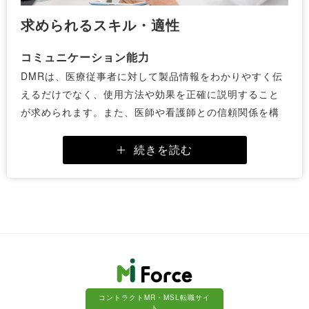
求められるスキル・適性
コミュニケーション能力
DMRは、医療従事者に対して製品情報をわかりやすく伝
えるだけでなく、使用方法や効果を正確に説明すること
が求められます。また、医師や看護師との信頼関係を構
築することで、医療現場での医療機器の導入が可能とな
ります。
続きを読む
そのため、的確な説明力と相手のニーズを理解するコミ
ュニケーション能力が重要です。未経験からの入社の場
合、営業経験のある方はコミュニケーション能力という
点では向いているといえます。
問題解決能力
医療機器の運用中にトラブルが発生した際には、迅速か
つ適切な対応が求められます。
コントラクトMR・MSL転職サイ
例えば、操作ミスや機器の不具合に対し、的確に原因を
ト