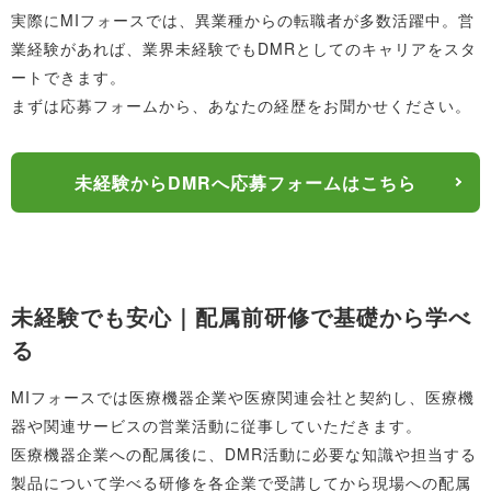
ものです。そのため、日常の業務が直接的に患者の
実際にMIフォースでは、異業種からの転職者が多数活躍中。営
顧客にはどのようなニーズがあるのか、それをどのよう
QOL（生活の質）の向上や命を救う結果につながること
業経験があれば、業界未経験でもDMRとしてのキャリアをスタ
にして解決できるのかを考えながら、営業戦略を練り、
も多く、DMRは非常に社会貢献度の高い仕事といえま
ートできます。
製品を導入してもらえる方法を模索します。
す。
まずは応募フォームから、あなたの経歴をお聞かせください。
キャリアアップの明確性
DMRは医療機器の営業職ですが、経験を積むことで、営
未経験からDMRへ応募フォームはこちら
業のスペシャリストだけでなく、MRや、マーケティン
グ、管理職、特定領域の専門職などに進むことも可能
で、多彩なキャリアパスが開かれています。
未経験でも安心｜配属前研修で基礎から学べ
る
MIフォースでは医療機器企業や医療関連会社と契約し、医療機
器や関連サービスの営業活動に従事していただきます。
医療機器企業への配属後に、DMR活動に必要な知識や担当する
製品について学べる研修を各企業で受講してから現場への配属